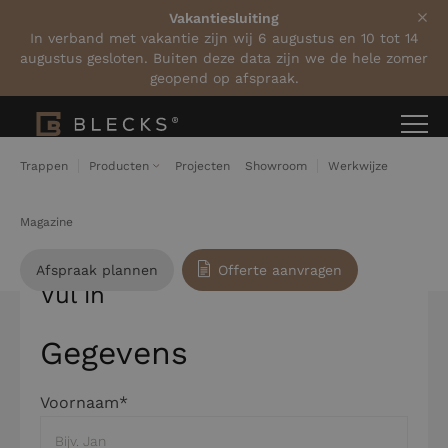
Vakantiesluiting
In verband met vakantie zijn wij 6 augustus en 10 tot 14
augustus gesloten. Buiten deze data zijn we de hele zomer
geopend op afspraak.
Home
Inspiratieboek aanvragen
Ontvang ons
Trappen
Producten
Projecten
Showroom
Werkwijze
inspiratieboek
Magazine
Afspraak plannen
Offerte aanvragen
Vul in
Gegevens
Voornaam*