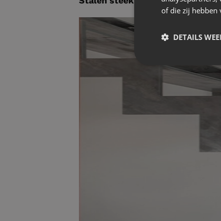
Stalen steektrap in bedrijfspan
of die zij hebbe
DETAILS WE