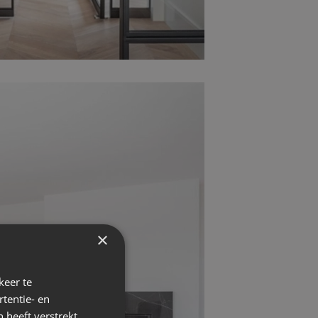
×
keer te
tentie- en
 heeft verstrekt