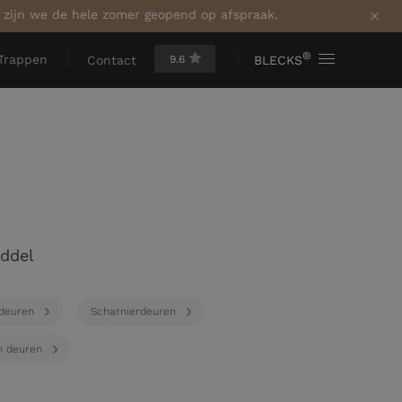
a zijn we de hele zomer geopend op afspraak.
®
Trappen
9.6
BLECKS
Contact
ddel
deuren
Scharnierdeuren
n deuren