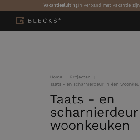
Vakantiesluiting
In verband met vakantie zijn
Home
Projecten
Taats - en scharnierdeur in één woonke
Taats - en
scharnierdeur
woonkeuken