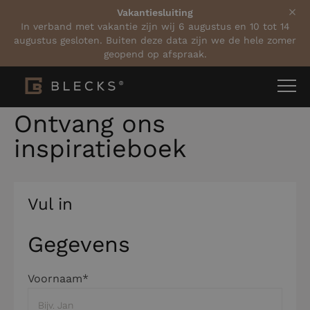
Vakantiesluiting
In verband met vakantie zijn wij 6 augustus en 10 tot 14
augustus gesloten. Buiten deze data zijn we de hele zomer
geopend op afspraak.
Home
Inspiratieboek aanvragen
Ontvang ons
inspiratieboek
Vul in
Gegevens
Voornaam*