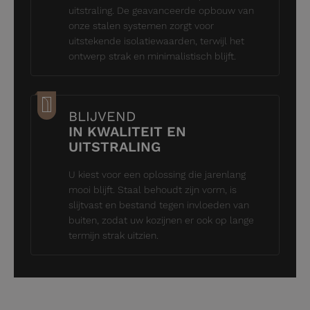
uitstraling. De geavanceerde opbouw van
onze stalen systemen zorgt voor
uitstekende isolatiewaarden, terwijl het
ontwerp strak en minimalistisch blijft.
BLIJVEND
IN KWALITEIT EN
UITSTRALING
U kiest voor een oplossing die jarenlang
mooi blijft. Staal behoudt zijn vorm, is
slijtvast en bestand tegen invloeden van
buiten, zodat uw kozijnen er ook op lange
termijn strak uitzien.