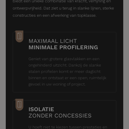
biedt een unieke combinatie van kracht, verfijning en
ontwerpvrijheid. Dat ziet u terug in slanke lijnen, sterke
constructies en een afwerking van topklasse.
MAXIMAAL LICHT
MINIMALE PROFILERING
Geniet van grotere glasvlakken en een
ongehinderd uitzicht. Dankzij de slanke
stalen profielen komt er meer daglicht
binnen en ontstaat er een open, ruimtelijk
gevoel in uw woning of project.
ISOLATIE
ZONDER CONCESSIES
U hoeft niet te kiezen tussen prestaties en