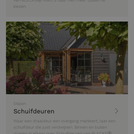
van BLECKSⓇ hoeft u daar niet meer tussen te
kiezen.
Stalen
Schuifdeuren
Waar een draaideur een overgang markeert, laat een
schuifdeur die juist verdwijnen. Binnen en buiten
vloeien in elkaar over. Schuifdeuren van BLECKSⓇ