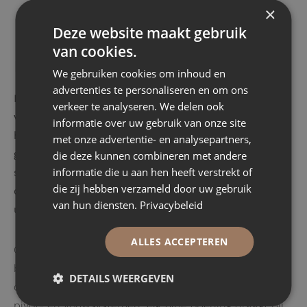
×
Deze website maakt gebruik
Minimalisme met
van cookies.
maximale prestaties
We gebruiken cookies om inhoud en
advertenties te personaliseren en om ons
De kracht van deze systemen zit in de combinatie
verkeer te analyseren. We delen ook
van uitersten: een minimalistische uitstraling met
informatie over uw gebruik van onze site
hoogwaardige technische prestaties. Dankzij
met onze advertentie- en analysepartners,
geavanceerde thermische onderbrekingen en
die deze kunnen combineren met andere
informatie die u aan hen heeft verstrekt of
slimme opbouw van het profiel ontstaat een
die zij hebben verzameld door uw gebruik
oplossing die uitstekend isoleert en tegelijkertijd
van hun diensten.
Privacybeleid
uitzonderlijk slank blijft.
ALLES ACCEPTEREN
Geen project is hetzelfde. Daarom bieden stalen
buitenkozijnen van BLECKSⓇ maximale
DETAILS WEERGEVEN
ontwerpvrijheid. Van vaste puien tot draai-, schuif-,
pivot- en vouwsystemen: elk type opening draagt bij