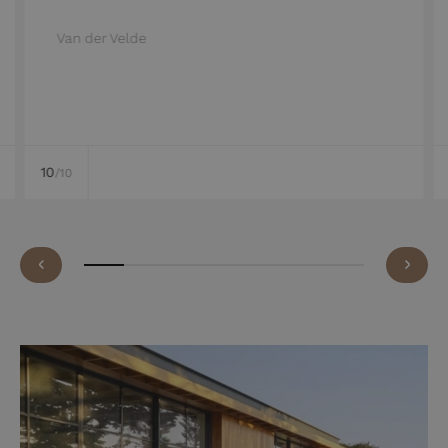
Van der Velde
10
/10