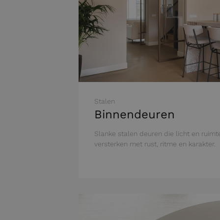
Stalen
Binnendeuren
Slanke stalen deuren die licht en ruimt
versterken met rust, ritme en karakter.