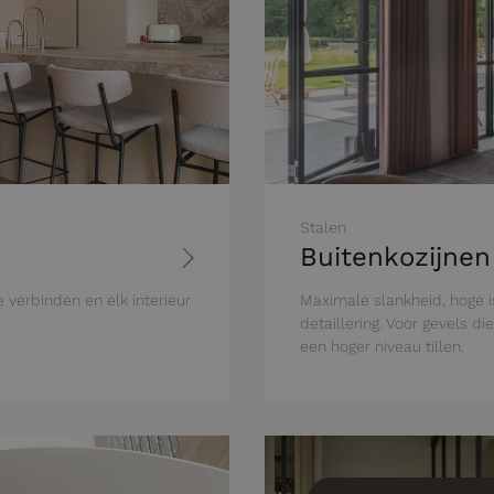
Stalen
Buitenkozijnen
e verbinden en elk interieur
Maximale slankheid, hoge i
detaillering. Voor gevels di
een hoger niveau tillen.