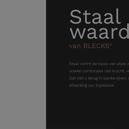
Staal
waar
van BLECKS
®
Staal vormt de basis van alles 
unieke combinatie van kracht, ve
Dat ziet u terug in slanke lijnen
afwerking van topklasse.