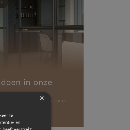
pdoen in onze
×
betekenen voor uw interieur en
 onze designs.
keer te
tentie- en
 heeft verstrekt