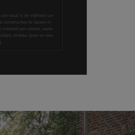
van staal is de stijfheid van
e constructies te lassen in
 ontstaat een sterke, vaste
iliteit, strakke lijnen en een
.