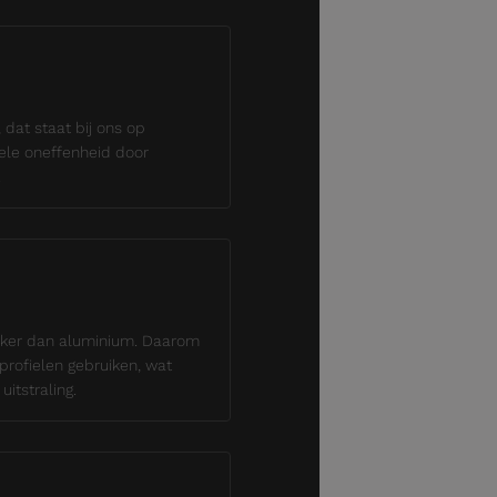
 dat staat bij ons op
le oneffenheid door
.
erker dan aluminium. Daarom
profielen gebruiken, wat
uitstraling.