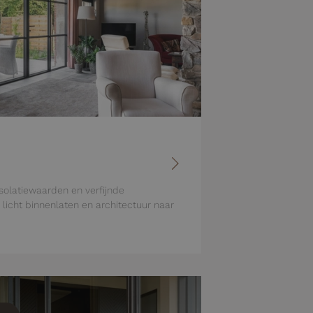
solatiewaarden en verfijnde
e licht binnenlaten en architectuur naar