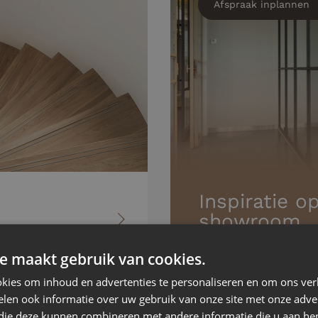
Afspraak inplannen
Inspiratie o
showroom
Ontdek wat staal kan 
vormen, sterke lijnen en
e maakt gebruik van cookies.
ert en verbindt.
laat u inspireren door
t oog voor detail.
kies om inhoud en advertenties te personaliseren en om ons ver
len ook informatie over uw gebruik van onze site met onze adver
 die deze kunnen combineren met andere informatie die u aan hen