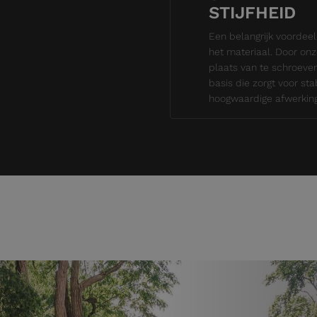
STIJFHEID
Een belangrijk voordeel 
het materiaal. Door onz
plaats van te schroeven
basis die zorgt voor stab
hoogwaardige afwerking