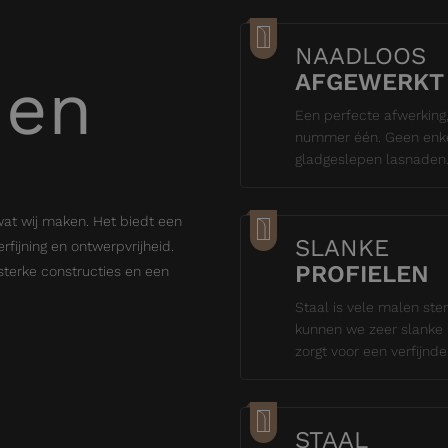
NAADLOOS
den
AFGEWERKT
Een perfecte afwerking,
nummer één. Geen enke
gladgeslepen lasnaden
wat wij maken. Het biedt een
SLANKE
rfijning en ontwerpvrijheid.
PROFIELEN
, sterke constructies en een
Staal is vele malen st
kunnen we zeer slanke 
zorgt voor een verfijnde 
STAAL