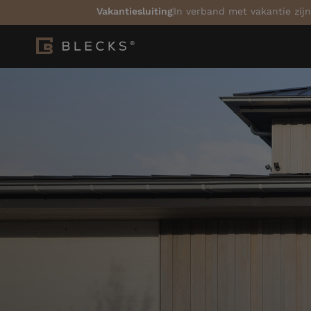
Vakantiesluiting
In verband met vakantie zijn