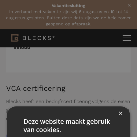
Vakantiesluiting
In verband met vakantie zijn wij 6 augustus en 10 tot 14
augustus gesloten. Buiten deze data zijn we de hele zomer
geopend op afspraak.
Inhoud
VCA certificering
Blecks heeft een bedrijfscertificering volgens de eisen
gesteld in VCA* 2017/6.0. Voor meer informatie kunt u
×
ons VCA certificaat downloaden.
Deze website maakt gebruik
van cookies.
Download het VCA certificaat