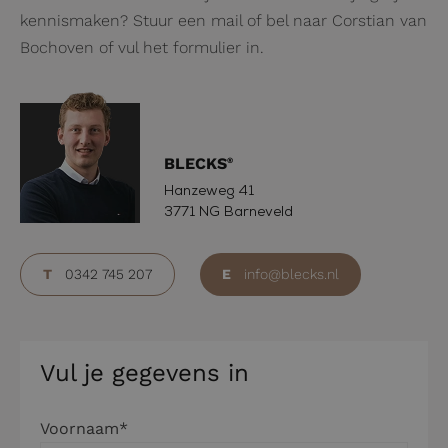
kennismaken? Stuur een mail of bel naar Corstian van
Bochoven of vul het formulier in.
BLECKS
®
Hanzeweg 41
3771 NG Barneveld
T
0342 745 207
E
info@blecks.nl
Vul je gegevens in
Voornaam*