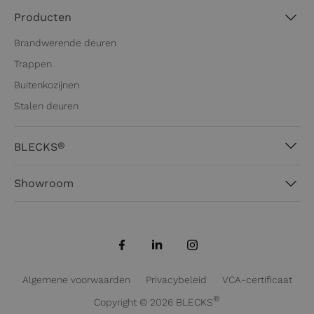
Producten
Brandwerende deuren
Trappen
Buitenkozijnen
Stalen deuren
®
BLECKS
Over BLECKS®
Showroom
Werkwijze
Hanzeweg 41
Blogs
3771 NG Barneveld
Projecten
0342 745 207
info@blecks.nl
Algemene voorwaarden
Privacybeleid
VCA-certificaat
Afspraak showroom
®
Copyright © 2026
BLECKS