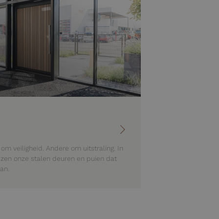
m veiligheid. Andere om uitstraling. In
ijzen onze stalen deuren en puien dat
an.