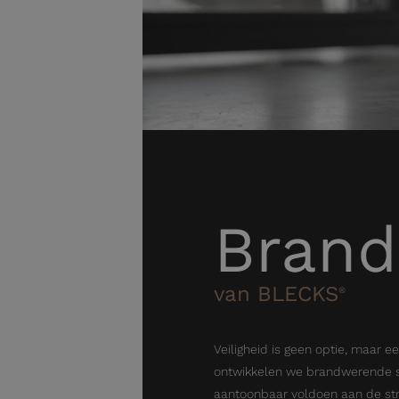
Bran
van BLECKS
®
Veiligheid is geen optie, maar e
ontwikkelen we brandwerende s
aantoonbaar voldoen aan de str