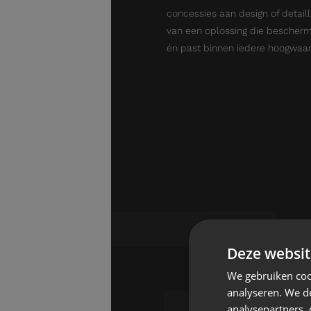
concessies aan design of detaill
van een oplossing die bescher
én past binnen iedere hoogwaard
Deze websit
We gebruiken coo
analyseren. We de
analysepartners,