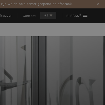
a zijn we de hele zomer geopend op afspraak.
®
Trappen
9.6
BLECKS
Contact