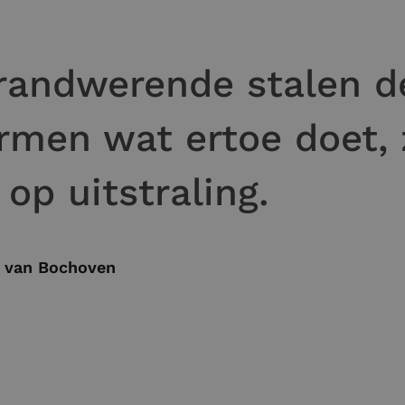
randwerende stalen d
men wat ertoe doet, 
 op uitstraling.
n van Bochoven