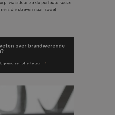
werp, waardoor ze de perfecte keuze
emers die streven naar zowel
weten over brandwerende
n?
jblijvend een offerte aan