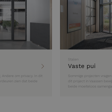
Stalen
Vaste pui
 Andere om privacy. In dit
Sommige projecten vragen o
erdeuren zien dat beide
dit project in Vaassen bew
beide moeiteloos samenga