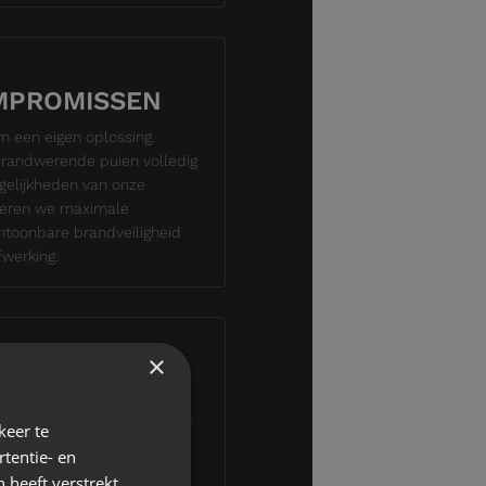
MPROMISSEN
om een eigen oplossing.
brandwerende puien volledig
gelijkheden van onze
ineren we maximale
ntoonbare brandveiligheid
werking.
×
RING
lete traject. Van technisch
keer te
tot productie en montage.
tentie- en
e lijnen en een oplossing
 heeft verstrekt