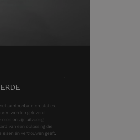
EERDE
met aantoonbare prestaties.
uren worden geleverd
men en zijn uitvoerig
kerd van een oplossing die
 eisen én vertrouwen geeft.