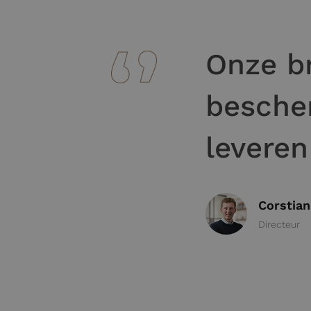
Onze b
bescher
leveren
Corstia
Directeur