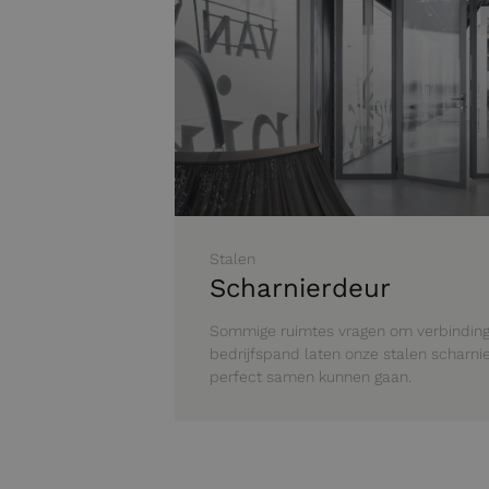
Stalen
Scharnierdeur
Sommige ruimtes vragen om verbinding.
bedrijfspand laten onze stalen scharni
perfect samen kunnen gaan.