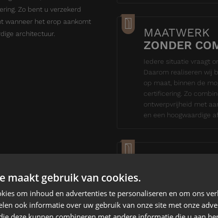
ering. Zo bent u verzekerd
mt wanneer het erop aankomt
MAATWERK
ige architectuur.
ZONDER CO
Iedere situatie vraagt 
Daarom realiseren wij 
op maat, binnen de mo
certificering. Zo comb
ontwerpvrijheid met aa
en een hoogwaardige af
VAN ADVIES
TOT OPLEVE
e maakt gebruik van cookies.
Wij begeleiden het comp
kies om inhoud en advertenties te personaliseren en om ons ver
advies en detaillering 
len ook informatie over uw gebruik van onze site met onze adver
Eén aanspreekpunt, kort
 die deze kunnen combineren met andere informatie die u aan hen