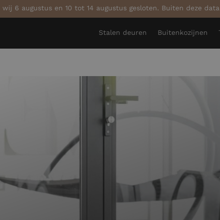
 wij 6 augustus en 10 tot 14 augustus gesloten. Buiten deze dat
Stalen deuren
Buitenkozijnen