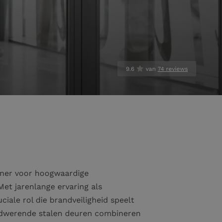
9.6
van
74 reviews
tner voor hoogwaardige
et jarenlange ervaring als
ciale rol die brandveiligheid speelt
ndwerende stalen deuren combineren