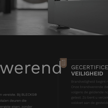
dwerend
GECERTIFIC
VEILIGHEID
Brandveiligheid begint 
Onze brandwerende de
volgens de geldende nor
en vereiste. Bij BLECKS®
getest. Zo bent u verze
talen deuren die
voldoet aan de gestelde
engste eisen, zonder