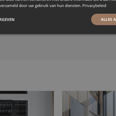
waarop u kunt vertrouw
n verzameld door uw gebruik van hun diensten.
Privacybeleid
ERGEVEN
ALLES 