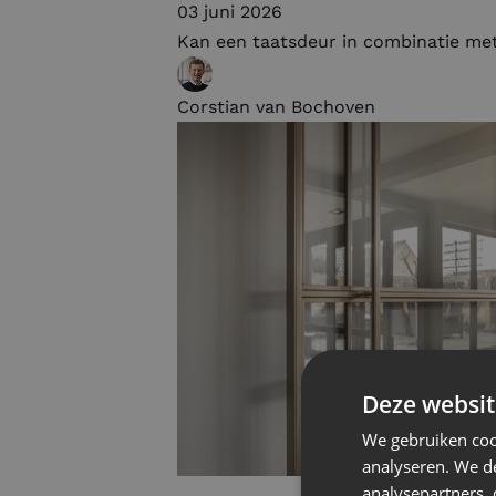
03 juni 2026
Kan een taatsdeur in combinatie me
Corstian van Bochoven
Deze websit
We gebruiken coo
analyseren. We de
analysepartners,