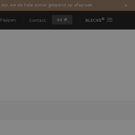
a zijn we de hele zomer geopend op afspraak.
®
Trappen
9.6
BLECKS
Contact