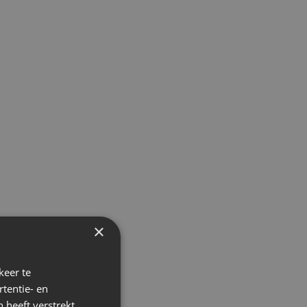
×
keer te
tentie- en
 heeft verstrekt