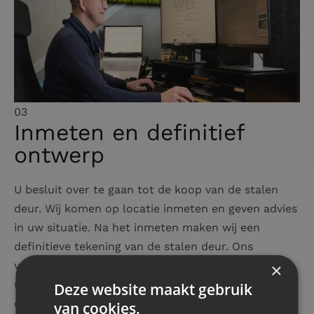
03
Inmeten en definitief
ontwerp
U besluit over te gaan tot de koop van de stalen
deur. Wij komen op locatie inmeten en geven advies
in uw situatie. Na het inmeten maken wij een
definitieve tekening van de stalen deur. Ons
vakkundig team maakt het ontwerp helemaal naar
×
uw wens. Als deze volledig akkoord is wordt de
Deze website maakt gebruik
deur in eigen werkplaats geproduceerd.
van cookies.