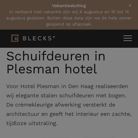
Vakantiesluiting
In verband met vakantie zijn wij 6 augustus en 10 tot 14
augustus gesloten. Buiten deze data zijn we de hele zomer
geopend op afspraak.
Home
Projecten
Schuifdeuren in Plesman hotel
Schuifdeuren in
Plesman hotel
Voor Hotel Plesman in Den Haag realiseerden
wij elegante stalen schuifdeuren met bogen.
De crèmekleurige afwerking versterkt de
architectuur en geeft het interieur een zachte,
tijdloze uitstraling.