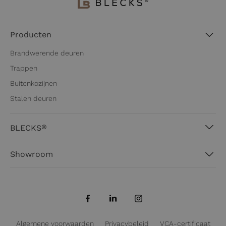
Producten
Brandwerende deuren
Trappen
Buitenkozijnen
Stalen deuren
®
BLECKS
Over BLECKS®
Showroom
Werkwijze
Hanzeweg 41
Blogs
3771 NG Barneveld
Projecten
0342 745 207
info@blecks.nl
Algemene voorwaarden
Privacybeleid
VCA-certificaat