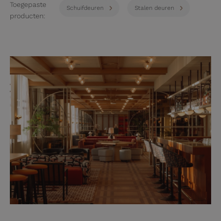
Toegepaste
Schuifdeuren
Stalen deuren
producten: