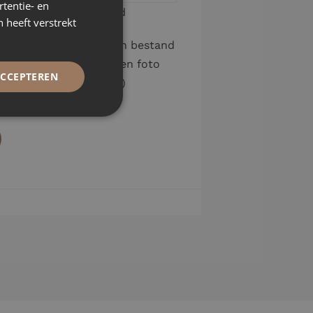
tentie- en
Upload een bestand
 heeft verstrekt
Klik of sleep om een bestand
te uploaden (bijv. een foto
ACCEPTEREN
van huidige situatie)