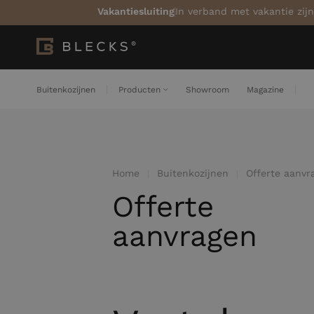
Vakantiesluiting
In verband met vakantie zijn
Buitenkozijnen
Producten
Showroom
Magazine
Home
Buitenkozijnen
Offerte aanvr
Offerte
aanvragen