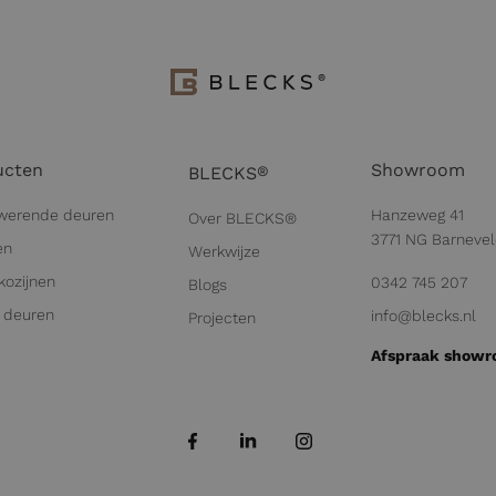
ucten
Showroom
®
BLECKS
werende deuren
Hanzeweg 41
Over BLECKS®
3771 NG Barneve
en
Werkwijze
kozijnen
0342 745 207
Blogs
 deuren
info@blecks.nl
Projecten
Afspraak show