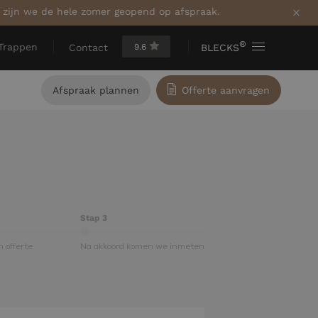
a zijn we de hele zomer geopend op afspraak.
®
Trappen
9.6
BLECKS
Contact
Afspraak plannen
Offerte aanvragen
Stap 3
 offerte
Na akkoord komen we inmeten