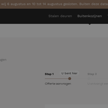
 wij 6 augustus en 10 tot 14 augustus gesloten. Buiten deze dat
Stalen deuren
Buitenkozijnen
agen
U bent hier
Stap 1
Stap 2
Offerte aanvragen
U ontvangt een