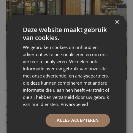
×
Deze website maakt gebruik
van cookies.
We gebruiken cookies om inhoud en
advertenties te personaliseren en om ons
verkeer te analyseren. We delen ook
informatie over uw gebruik van onze site
met onze advertentie- en analysepartners,
die deze kunnen combineren met andere
informatie die u aan hen heeft verstrekt of
Vrijheid in vorm en uitvoering
die zij hebben verzameld door uw gebruik
van hun diensten.
Privacybeleid
Elke ruimte vraagt om een andere oplossing.
Daarom worden stalen draaideuren van BLECKSⓇ
ALLES ACCEPTEREN
volledig op maat ontworpen.