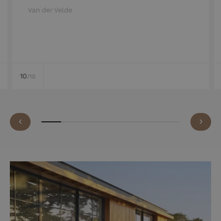
Van der Velde
10
/10