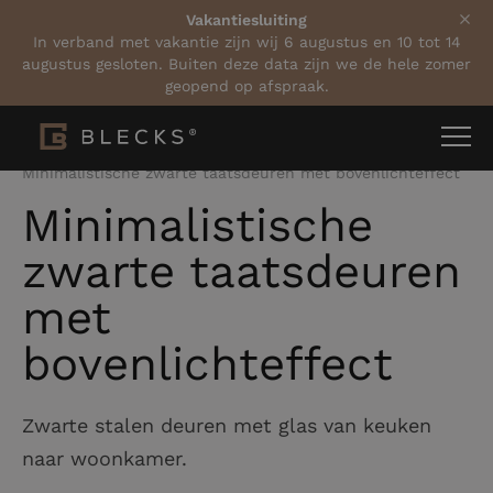
Vakantiesluiting
In verband met vakantie zijn wij 6 augustus en 10 tot 14
augustus gesloten. Buiten deze data zijn we de hele zomer
geopend op afspraak.
Home
Projecten
Minimalistische zwarte taatsdeuren met bovenlichteffect
Minimalistische
zwarte taatsdeuren
met
bovenlichteffect
Zwarte stalen deuren met glas van keuken
naar woonkamer.