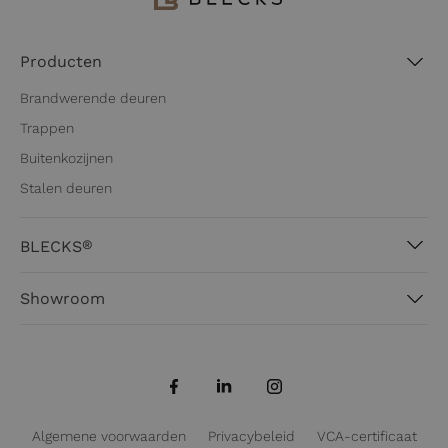
Producten
Brandwerende deuren
Trappen
Buitenkozijnen
Stalen deuren
®
BLECKS
Over BLECKS®
Showroom
Werkwijze
Hanzeweg 41
Blogs
3771 NG Barneveld
Projecten
0342 745 207
info@blecks.nl
Algemene voorwaarden
Privacybeleid
VCA-certificaat