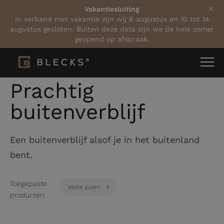
Vakantiesluiting
In verband met vakantie zijn wij 6 augustus en 10 tot 14
augustus gesloten. Buiten deze data zijn we de hele zomer
geopend op afspraak.
Home
Projecten
Prachtig buitenverblijf
Prachtig
buitenverblijf
Een buitenverblijf alsof je in het buitenland
bent.
Toegepaste
Vaste puien
producten: