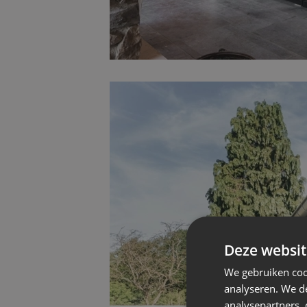
Deze websit
We gebruiken coo
analyseren. We de
analysepartners,