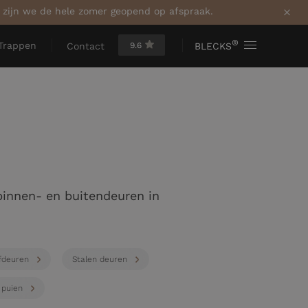
a zijn we de hele zomer geopend op afspraak.
®
Trappen
9.6
BLECKS
Contact
 binnen- en buitendeuren in
fdeuren
Stalen deuren
 puien