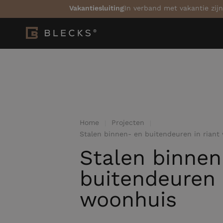
Vakantiesluiting
In verband met vakantie zijn
Home
Projecten
Stalen binnen- en buitendeuren in riant
Stalen binnen
buitendeuren 
woonhuis