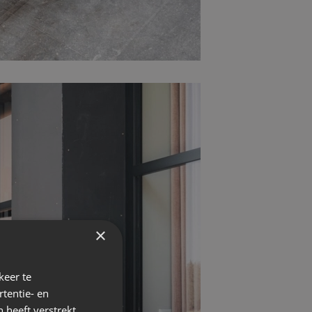
×
keer te
tentie- en
 heeft verstrekt