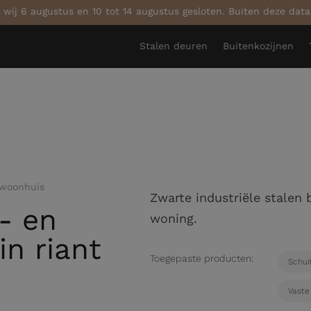
 wij 6 augustus en 10 tot 14 augustus gesloten. Buiten deze dat
Stalen deuren
Buitenkozijnen
 woonhuis
Zwarte industriële stalen
- en
woning.
in riant
Toegepaste producten:
Schui
Vaste