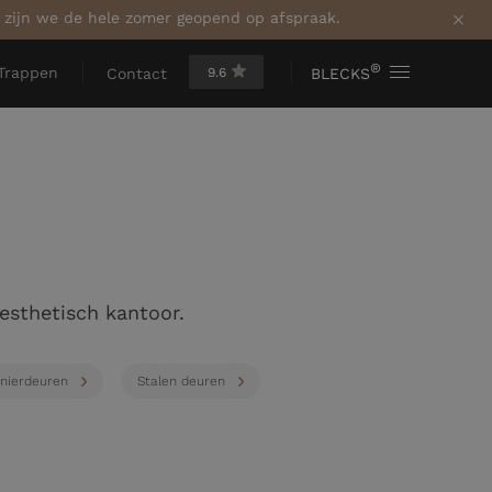
a zijn we de hele zomer geopend op afspraak.
®
Trappen
9.6
BLECKS
Contact
esthetisch kantoor.
nierdeuren
Stalen deuren