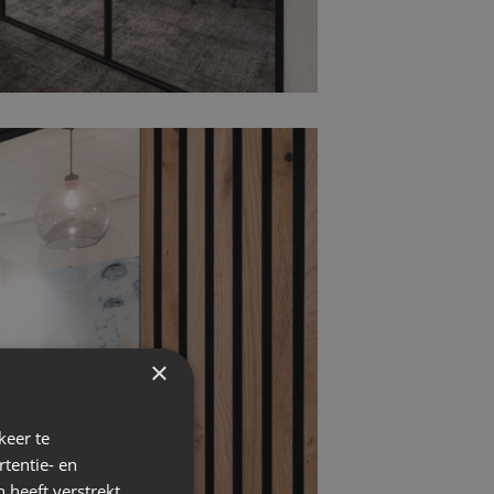
×
keer te
tentie- en
 heeft verstrekt