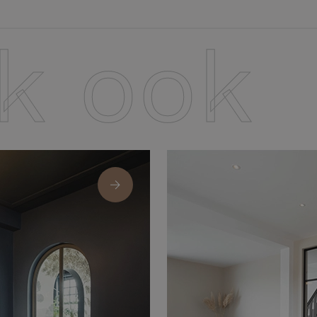
jk ook