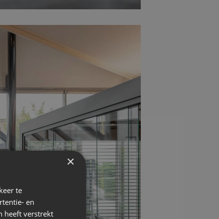
×
keer te
tentie- en
 heeft verstrekt