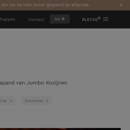
a zijn we de hele zomer geopend op afspraak.
®
Trappen
9.6
BLECKS
Contact
jfspand van Jumbo Kozijnen
trap
Balustrade