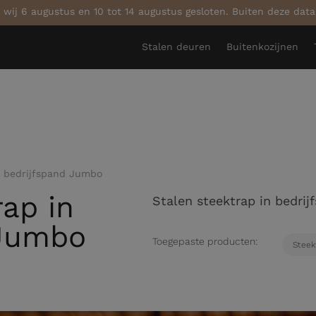
 wij 6 augustus en 10 tot 14 augustus gesloten. Buiten deze dat
Stalen deuren
Buitenkozijnen
n bedrijfspand Jumbo
rap in
Stalen steektrap in bedri
 Jumbo
Toegepaste producten:
Steek