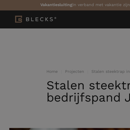
Vakantiesluiting
In verband met vakantie zijn
Home
Projecten
Stalen steektrap i
Stalen steekt
bedrijfspand