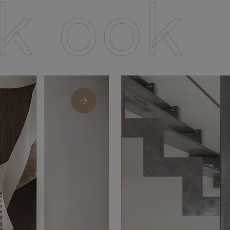
jk ook