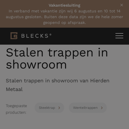
Vakantiesluiting
In verband met vakantie zijn wij 6 augustus en 10 tot 14
augustus gesloten. Buiten deze data zijn we de hele zomer
geopend op afspraak.
Home
Projecten
Stalen trappen in showroom
Stalen trappen in
showroom
Stalen trappen in showroom van Hierden
Metaal
Toegepaste
Steektrap
Wenteltrappen
producten: