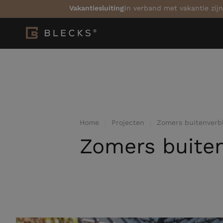
Vakantiesluiting
In verband met vakantie zijn
Home
Projecten
Zomers buitenverbl
Zomers buiten