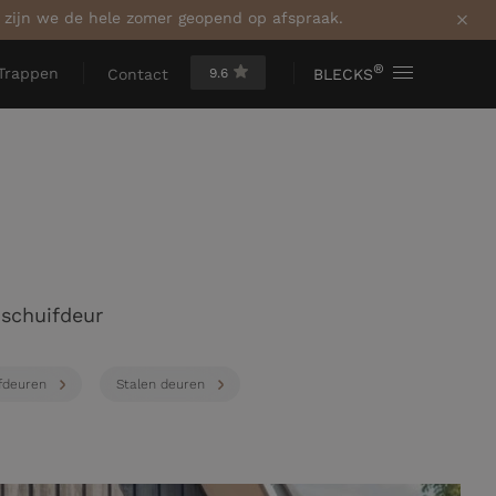
a zijn we de hele zomer geopend op afspraak.
®
Trappen
9.6
BLECKS
Contact
 schuifdeur
fdeuren
Stalen deuren