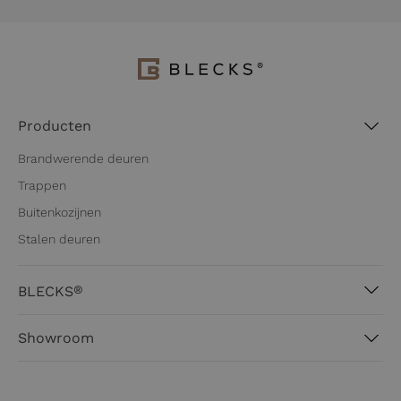
Producten
Brandwerende deuren
Trappen
Buitenkozijnen
Stalen deuren
®
BLECKS
Over BLECKS®
Showroom
Werkwijze
Hanzeweg 41
Blogs
3771 NG Barneveld