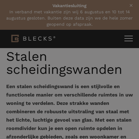
Vakantiesluiting
In verband met vakantie zijn wij 6 augustus en 10 tot 14
augustus gesloten. Buiten deze data zijn we de hele zomer
geopend op afspraak.
Home
Blogs
Stalen scheidingswanden
Stalen
scheidingswanden
Een stalen scheidingswand is een stijlvolle en
functionele manier om verschillende ruimtes in uw
woning te verdelen. Deze strakke wanden
combineren de robuuste uitstraling van staal met
het lichte, luchtige gevoel van glas. Met een stalen
roomdivider kun je een open ruimte opdelen in
afzonderlijke gebieden, zoals een woonkamer en