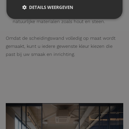
Antraciet
of
bronzen stalen deuren
:
Deze tinten
DETAILS WEERGEVEN
zorgen voor een zachter effect en passen goed bij
natuurlijke materialen zoals hout en steen.
Omdat de scheidingswand volledig op maat wordt
gemaakt, kunt u iedere gewenste kleur kiezen die
past bij uw smaak en inrichting.