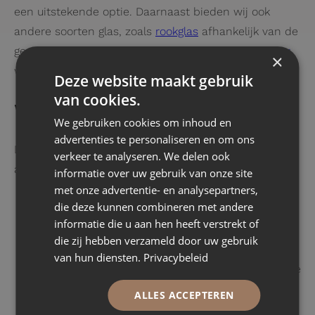
een uitstekende optie. Daarnaast bieden wij ook
andere soorten glas, zoals
rookglas
afhankelijk van de
gewenste sfeer en functie van de ruimte. Bekijk
hier
×
welke glassoorten wij aanbieden.
Deze website maakt gebruik
van cookies.
Welke kleuren staal zijn mogelijk?
We gebruiken cookies om inhoud en
advertenties te personaliseren en om ons
De kleur van het stalen frame kan volledig worden
verkeer te analyseren. We delen ook
aangepast aan uw interieur. Veel gekozen kleuren zijn:
informatie over uw gebruik van onze site
met onze advertentie- en analysepartners,
die deze kunnen combineren met andere
Zwarte stalen deuren
:
Een klassieke, industriële
informatie die u aan hen heeft verstrekt of
keuze die zorgt voor een strak contrast met lichte
die zij hebben verzameld door uw gebruik
wanden en meubels.
van hun diensten.
Privacybeleid
Witte stalen deuren
:
Een lichtere, subtielere optie
die goed past in Scandinavische of moderne
ALLES ACCEPTEREN
interieurs.