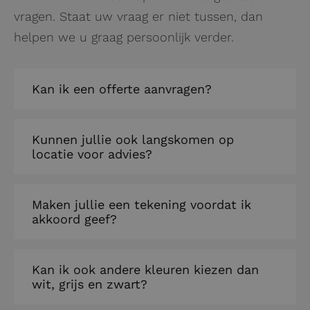
vragen. Staat uw vraag er niet tussen, dan
helpen we u graag persoonlijk verder.
Kan ik een offerte aanvragen?
Een offerte kunt u zelf opstellen via de
Kunnen jullie ook langskomen op
locatie voor advies?
volgende link:
Ontwerp uw stalen deur – BLECKS
Als dit niet voldoende is kan er altijd een mail
Maken jullie een tekening voordat ik
worden gestuurd naar info@blecks.nl met de
akkoord geef?
Ja, wij komen graag langs op locatie. Ook een
wensen en maten van uw stalen deur.
bezoek aan Studio Blecks is mogelijk.
Ja, wij maken altijd een tekening voor de klant,
Kan ik ook andere kleuren kiezen dan
wit, grijs en zwart?
pas als deze akkoord wordt bevonden starten
wij de productie.