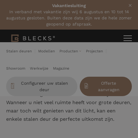
Vakantiesluiting
In verband met vakantie zijn wij 6 augustus en 10 tot 14
augustus gesloten. Buiten deze data zijn we de hele zomer
geopend op afspraak.
Home
Stalen deuren
Enkele stalen deuren
Stalen deuren
Modellen
Producten
Projecten
Prachtig en functioneel
Enkele stalen
Showroom
Werkwijze
Magazine
deuren
Configureer uw stalen
Offerte
deur
aanvragen
De ruimte zal gevuld worden met natuurlijk licht.
Wanneer u niet veel ruimte heeft voor grote deuren,
maar toch wilt genieten van dit licht, kan een
enkele stalen deur de perfecte uitkomst zijn.