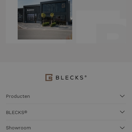
Producten
Brandwerende deuren
®
BLECKS
Trappen
Over BLECKS®
Buitenkozijnen
Showroom